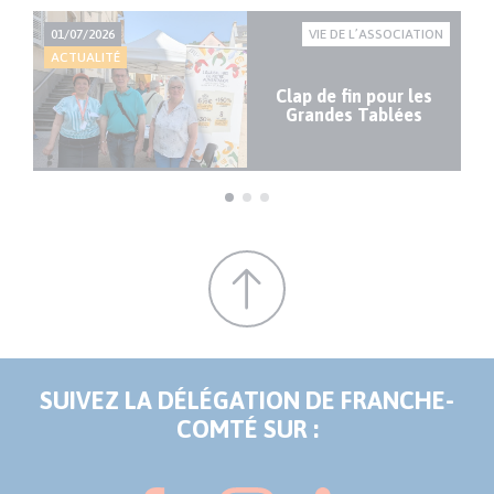
ION
01/07/2026
VIE DE L’ASSOCIATION
30
ACTUALITÉ
AC
e
Clap de fin pour les
Grandes Tablées
SUIVEZ LA DÉLÉGATION DE FRANCHE-
COMTÉ SUR :