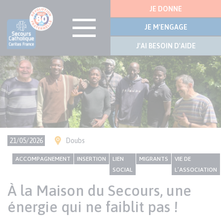
Menu
JE DONNE
latérale
JE M'ENGAGE
J'AI BESOIN D'AIDE
Visuel
Aller
bannière
au
contenu
principal
Ville(s)
21/05/2026
Doubs
CONTENU
Thème
ACCOMPAGNEMENT
INSERTION
LIEN
MIGRANTS
VIE DE
NATIONAL
SOCIAL
L’ASSOCIATION
À la Maison du Secours, une
énergie qui ne faiblit pas !