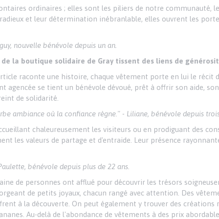
ntaires ordinaires ; elles sont les piliers de notre communauté, l
 radieux et leur détermination inébranlable, elles ouvrent les porte
Maguy, nouvelle bénévole depuis un an.
s de la boutique solidaire de Gray tissent des liens de générosi
article raconte une histoire, chaque vêtement porte en lui le récit 
t agencée se tient un bénévole dévoué, prêt à offrir son aide, so
eint de solidarité.
e ambiance où la confiance règne." - Liliane, bénévole depuis trois
ccueillant chaleureusement les visiteurs ou en prodiguant des conse
nent les valeurs de partage et d'entraide. Leur présence rayonnant
- Paulette, bénévole depuis plus de 22 ans.
taine de personnes ont afflué pour découvrir les trésors soigneus
gorgeant de petits joyaux, chacun rangé avec attention. Des vête
frent à la découverte. On peut également y trouver des créations r
ananes. Au-delà de l'abondance de vêtements à des prix abordables