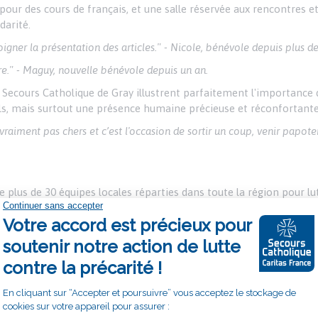
 pour des cours de français, et une salle réservée aux rencontres 
darité.
igner la présentation des articles." - Nicole, bénévole depuis plus de
re." - Maguy, nouvelle bénévole depuis un an.
 Secours Catholique de Gray illustrent parfaitement l'importance 
els, mais surtout une présence humaine précieuse et réconfortante
vraiment pas chers et c’est l'occasion de sortir un coup, venir papoter,
lus de 30 équipes locales réparties dans toute la région pour lut
 bénévoles dévoués, offrent un soutien concret et moral aux personn
istributions alimentaires, des vestiaires solidaires et des accomp
râce à leur engagement, les bénévoles jouent un rôle essentiel da
 de chacun au travers de la rencontre.
isent la rencontre.Une vraie rencontre donne de l’énergie et nous enric