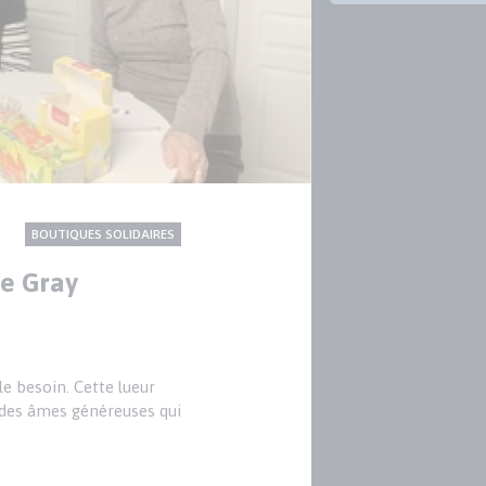
CONTENU
Thème
BOUTIQUES SOLIDAIRES
NATIONAL
de Gray
le besoin. Cette lueur
, des âmes généreuses qui