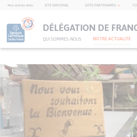
Nos autres sites :
SITE NATIONAL
SITES PARTENAIRES
TO
topnavbar
DÉLÉGATION DE FRAN
NOTRE ACTUALITÉ
QUI SOMMES-NOUS
Visuel
Aller
bannière
au
contenu
principal