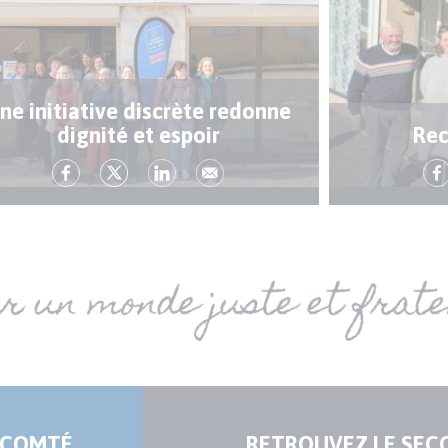
ne initiative discrète redonne
dignité et espoir
Rec
-COMTÉ
RETROUVEZ LE SEC