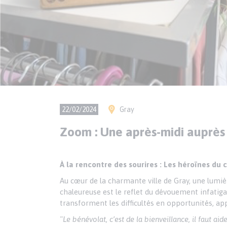
Ville(s)
22/02/2024
Gray
Zoom : Une après-midi auprès 
Texte
Paragraphes
À la rencontre des sourires : Les héroïnes du
de
Au cœur de la charmante ville de Gray, une lumière
contenu
chaleureuse est le reflet du dévouement infatig
transforment les difficultés en opportunités, ap
"Le bénévolat, c’est de la bienveillance, il faut aid