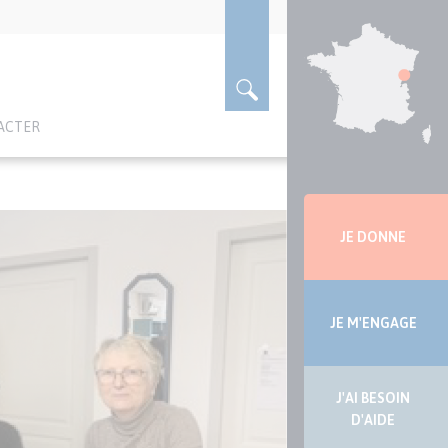
ACTER
Menu
latérale
JE DONNE
JE M'ENGAGE
J'AI BESOIN
D'AIDE