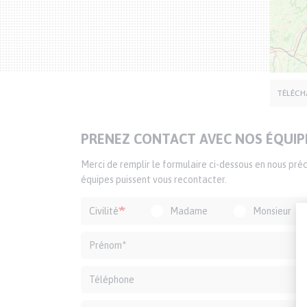
SIÈGE DÉLÉGATION
TÉLÉCH
TITRE
PRENEZ CONTACT AVEC NOS ÉQUIP
DU
Texte
Merci de remplir le formulaire ci-dessous en nous pr
FORMULAIRE
d'introduction
équipes puissent vous recontacter.
Formulaire
Civilité
Madame
Monsieur
de
contact