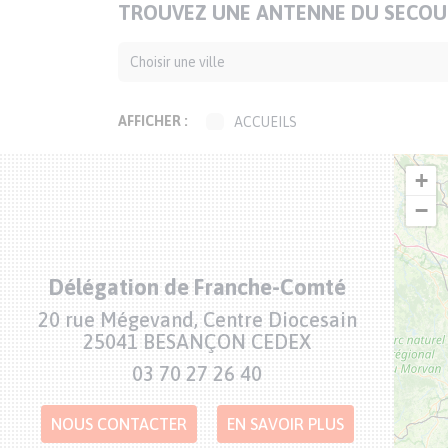
TITRE
TROUVEZ UNE ANTENNE DU SECOUR
DE
LA
CARTE
AFFICHER :
ACCUEILS
ACCUEILS DE JOUR
+
ACCUEILS DE RUE
ANIMATION-
−
ADMINISTRATION
BOUTIQUES SOLIDAIRES
CAFÉS SOLIDAIRES
Délégation de Franche-Comté
ÉPICERIES SOLIDAIRES
Adresse
20 rue Mégevand, Centre Diocesain
JARDINS SOLIDAIRES
25041 BESANÇON CEDEX
GROUPES CONVIVIAUX
Numéro
03 70 27 26 40
de
PERMANENCES LOCALES
téléphone
TRANSPORTS SOLIDAIRES
NOUS CONTACTER
EN SAVOIR PLUS