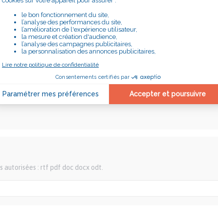
re accompagné, remplissez ce formulaire et nous vous recontacteron
s autorisées : rtf pdf doc docx odt.