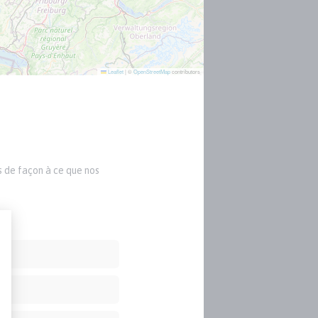
Leaflet
|
©
OpenStreetMap
contributors
s de façon à ce que nos