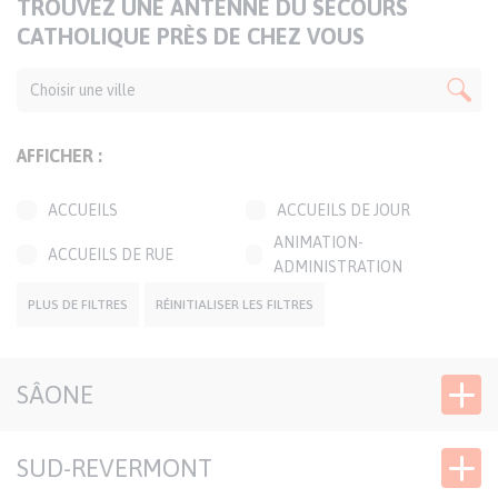
TITRE
TROUVEZ UNE ANTENNE DU SECOURS
DE
CATHOLIQUE PRÈS DE CHEZ VOUS
LA
CARTE
AFFICHER :
ACCUEILS
ACCUEILS DE JOUR
ANIMATION-
ACCUEILS DE RUE
ADMINISTRATION
BOUTIQUES SOLIDAIRES
CAFÉS SOLIDAIRES
PLUS DE FILTRES
RÉINITIALISER LES FILTRES
ÉPICERIES SOLIDAIRES
JARDINS SOLIDAIRES
GROUPES CONVIVIAUX
PERMANENCES LOCALES
SÂONE
TRANSPORTS
SIÈGE DÉLÉGATION
SOLIDAIRES
SUD-REVERMONT