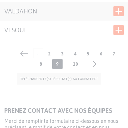
VALDAHON
VESOUL
Pagination
…
Page
2
Page
3
Page
4
Page
5
Page
6
Page
7
Page
8
Page
9
Page
10
courante
TÉLÉCHARGER LE(S) RÉSULTAT(S) AU FORMAT PDF
TITRE
PRENEZ CONTACT AVEC NOS ÉQUIPES
DU
Texte
Merci de remplir le formulaire ci-dessous en nous
FORMULAIRE
d'introduction
précisant le motif de votre contact et en nous